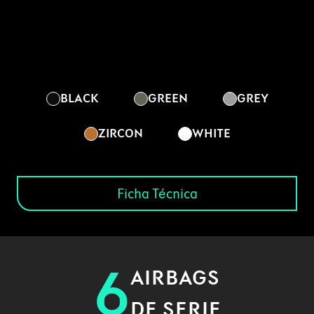
BLACK
GREEN
GREY
ZIRCON
WHITE
Ficha Técnica
6
AIRBAGS
DE SERIE