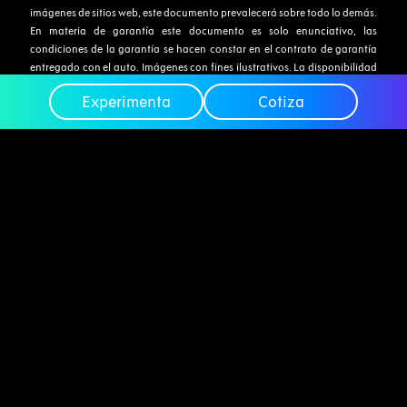
imágenes de sitios web, este documento prevalecerá sobre todo lo demás.
En materia de garantía este documento es solo enunciativo, las
condiciones de la garantía se hacen constar en el contrato de garantía
entregado con el auto. Imágenes con fines ilustrativos. La disponibilidad
de colores internos y/o externos pueden variar sin previo aviso y están
Experimenta
Cotiza
sujetos a disponibilidad de inventario.
Lynk & Co
Marca
Contacto
Test-drive
Autos
Legal
Políticas de
privacidad
Políticas de cookies