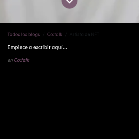
Todos los blogs
Co:talk
Artista de NFT
Empiece a escribir aquí...
en
Co:talk